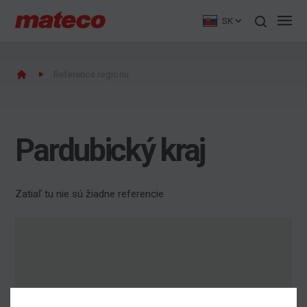
SK
Reference regionu
Pardubický kraj
Zatiaľ tu nie sú žiadne referencie