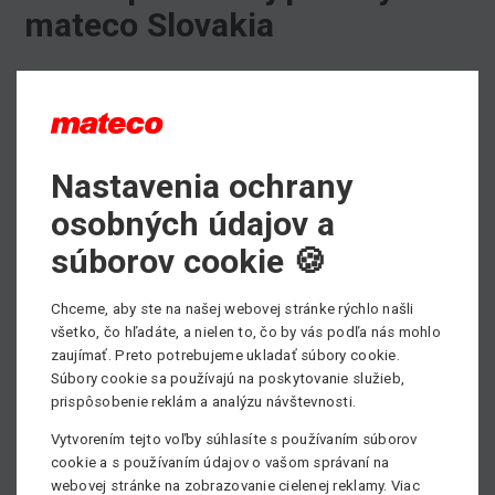
mateco Slovakia
Servis pracovných plošín
je popri
prenájme
a
predaji
plošín
ďalšou kľúčovou záležitosťou nášho biznisu.
Servisujeme široké portfólio pracovných strojov, kladieme
na to mimoriadny dôraz.
Nastavenia ochrany
Sme si vedomí, že práve servis vždy ukáže, do akej miery
osobných údajov a
je firma skutočne spoľahlivá a profesionálna. Servis
súborov cookie 🍪
pracovných plošín vykonávame po celej Slovenskej
republike.
Chceme, aby ste na našej webovej stránke rýchlo našli
všetko, čo hľadáte, a nielen to, čo by vás podľa nás mohlo
Potrebujete servisovať pracovnú plošinu, prípadne
zaujímať. Preto potrebujeme ukladať súbory cookie.
potrebujete viac informácii ohľaom servisu?
Súbory cookie sa používajú na poskytovanie služieb,
Naša servisná služba je k dispozícii 24 hodín, 7 dní v
prispôsobenie reklám a analýzu návštevnosti.
týždni, 365 dni v roku.
Neváhajte kontaktovať nášho technika, všetky kontakty
Vytvorením tejto voľby súhlasíte s používaním súborov
cookie a s používaním údajov o vašom správaní na
nájdete
TU
.
webovej stránke na zobrazovanie cielenej reklamy. Viac