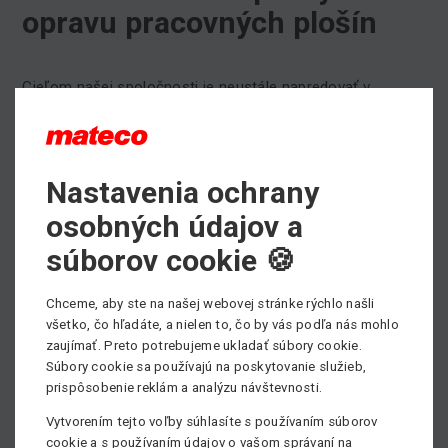
opravu pracovných plošín
Cieľom našej spoločnosti je neustále napredovať v
poskytovaní našich služieb. Popri
prenájme
a
predaji
pracovných plošín je pre nás servis mimoriadne dôležitý.
Aby sme vedeli prometne reagovať na požiadavky našich
zákazníkov, máme nonstop k dispozícii flotilu servisných
Nastavenia ochrany
vozidiel. Výbava našich servisných vozidiel je plne
osobných údajov a
pripravená na poskytovanie servisných zásahov u
súborov cookie 🍪
zákazníkov alebo na stavenisku kdekoľvek po celej
Slovenskej republike či v zahraničí.
Viac informácií o servise nájdete
TU
.
Chceme, aby ste na našej webovej stránke rýchlo našli
všetko, čo hľadáte, a nielen to, čo by vás podľa nás mohlo
zaujímať. Preto potrebujeme ukladať súbory cookie.
Potrebujete servisovať pracovnú plošinu, prípadne viac
Súbory cookie sa používajú na poskytovanie služieb,
informácii?
prispôsobenie reklám a analýzu návštevnosti.
Naša servisná služba je k dispozícii 24 hodín, 7 dní v
týždni, 365 dni v roku.
Vytvorením tejto voľby súhlasíte s používaním súborov
cookie a s používaním údajov o vašom správaní na
Neváhajte kontaktovať nášho obchodníka, všetky kontakty