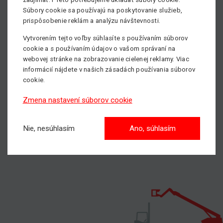
Súbory cookie sa používajú na poskytovanie služieb,
Školenie a revízie na používanie OOPP
prispôsobenie reklám a analýzu návštevnosti.
Servisné školenie GENIE
Vytvorením tejto voľby súhlasíte s používaním súborov
Školenie IPAF
cookie a s používaním údajov o vašom správaní na
Viac informácií nájdete
TU
.
webovej stránke na zobrazovanie cielenej reklamy. Viac
informácií nájdete v našich zásadách používania súborov
Potrebujete zaškoliť Vašich zamestnancov, prípadne sa
cookie.
informovať o priebehu školenia?
Zmena nastavení súborov cookie
Neváhajte nás kontaktovať našich obchodných zástupcov,
všetky kontakty nájdete
TU.
Nie, nesúhlasím
Ano, súhlasím