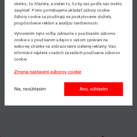
všetko, čo hľadáte, a nielen to, čo by vás podľa nás mohlo
Servisné školenie GENIE
zaujímať. Preto potrebujeme ukladať súbory cookie.
Súbory cookie sa používajú na poskytovanie služieb,
Školenie IPAF
prispôsobenie reklám a analýzu návštevnosti.
Viac informácií o školení pre obsluhu plošín nájdete
TU
.
Vytvorením tejto voľby súhlasíte s používaním súborov
Potrebujete zaškoliť Vašich zamestnancov, prípadne sa
cookie a s používaním údajov o vašom správaní na
informovať o priebehu školenia?
webovej stránke na zobrazovanie cielenej reklamy. Viac
Neváhajte kontaktovať našich obchodných zástupcov,
informácií nájdete v našich zásadách používania súborov
všetky kontakty nájdete
TU.
cookie.
Zmena nastavení súborov cookie
Pošlite nám nezáväzný dopyt pre školenie plošín
Nie, nesúhlasím
Ano, súhlasím
S nami dosiahnete vyššie!