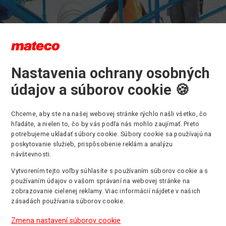
Nastavenia ochrany osobných
údajov a súborov cookie 🍪
lenie pre bezpečnú obluhu
covných plošín
Chceme, aby ste na našej webovej stránke rýchlo našli všetko, čo
hľadáte, a nielen to, čo by vás podľa nás mohlo zaujímať. Preto
potrebujeme ukladať súbory cookie. Súbory cookie sa používajú na
poskytovanie služieb, prispôsobenie reklám a analýzu
osť je na prvom mieste!
návštevnosti.
opri
prenájme
a
predaji
pracovných plošin ponúkame aj
školenie
p
ú obsluhu strojov.
Vytvorením tejto voľby súhlasíte s používaním súborov cookie a s
používaním údajov o vašom správaní na webovej stránke na
luhu vysokozdvižných plošín je bezpodmienečne nutné vlastniť ko
zobrazovanie cielenej reklamy. Viac informácií nájdete v našich
nia, ktoré Vám radi zaistíme.
zásadách používania súborov cookie.
e užitočné informácie od ľudí, ktorí majú dlhoročnú prax a veľa skú
onuka vzdelávania nájdete
TU
.
Zmena nastavení súborov cookie