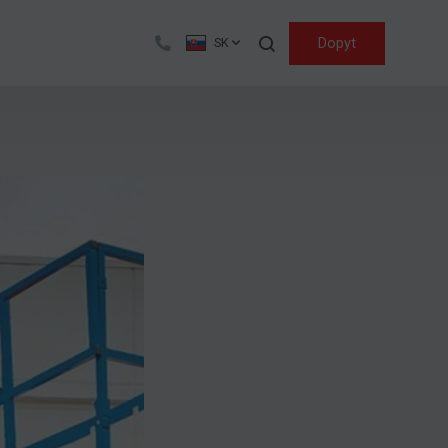
Hľadať
Dopyt
SK