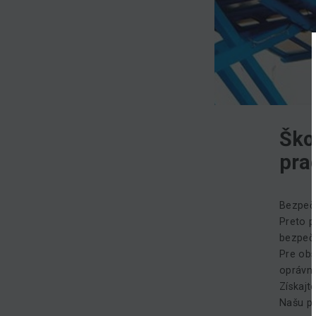
Ško
pra
Bezpečn
Preto p
bezpečn
Pre obs
oprávne
Získajt
Našu p