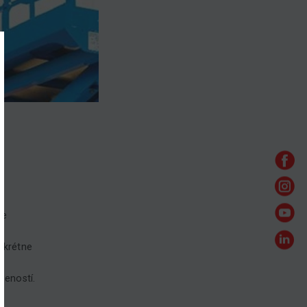
re
nkrétne
seností.