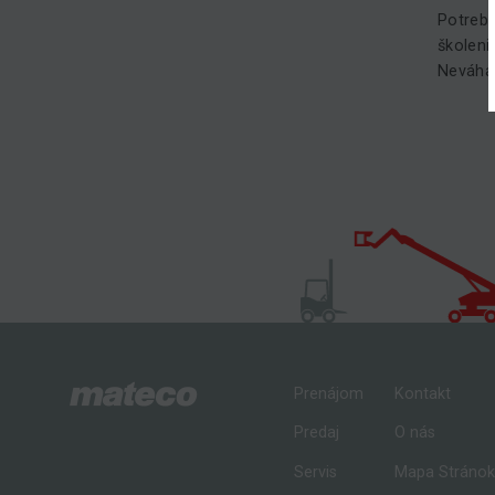
Potrebu
školeni
Neváhaj
Prenájom
Kontakt
Predaj
O nás
Servis
Mapa Stráno