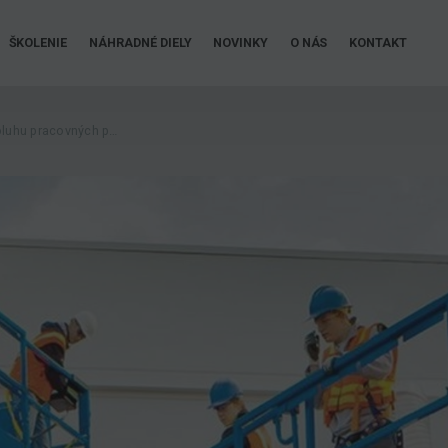
ŠKOLENIE
NÁHRADNÉ DIELY
NOVINKY
O NÁS
KONTAKT
Školenie pre bezpečnú obluhu pracovných plošín