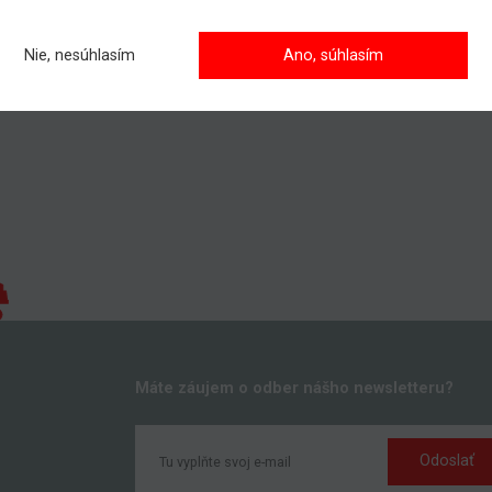
jete zaškoliť Vašich zamestnancov, prípadne sa informovať o pri
a?
Nie, nesúhlasím
Ano, súhlasím
te nás kontaktovať, všetky kontakty nájdete
TU.
Máte záujem o odber nášho newsletteru?
Odoslať
k