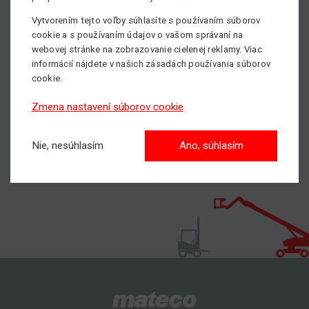
dostupné na lokálnych trhoch. Prostredníctvom
Vytvorením tejto voľby súhlasíte s používaním súborov
prijateľných obchodných podmienok a konkurencie
cookie a s používaním údajov o vašom správaní na
schopných re-rent sadzieb dodávame Special Equipment s
webovej stránke na zobrazovanie cielenej reklamy. Viac
lokálnymi certifikátmi za prijateľné prepravné náklady.
informácií nájdete v našich zásadách používania súborov
cookie.
Viac informácií o Special Equipment nájdete
TU
.
Zmena nastavení súborov cookie
Nie, nesúhlasím
Ano, súhlasím