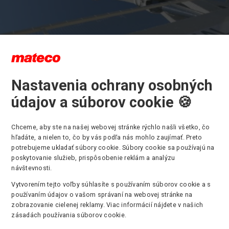
Nastavenia ochrany osobných
cial Equipment
údajov a súborov cookie 🍪
Chceme, aby ste na našej webovej stránke rýchlo našli všetko, čo
 Equipment
je divízia v rámci skupiny mateco, ktorá sa špecializuje
hľadáte, a nielen to, čo by vás podľa nás mohlo zaujímať. Preto
m špeciálnych strojov pre požičovne v Európe, na Strednom vých
potrebujeme ukladať súbory cookie. Súbory cookie sa používajú na
ktorá sa rozširuje dvojciferným rastom flotily medziročne. Aktívne
poskytovanie služieb, prispôsobenie reklám a analýzu
acujeme s dcérskymi spoločnosťami a externými požičovňami v kr
návštevnosti.
 sú dcérske spoločnosti, napríklad v Taliansku, Portugalsku, Francú
Vytvorením tejto voľby súhlasíte s používaním súborov cookie a s
ritánii a severských krajinách.
používaním údajov o vašom správaní na webovej stránke na
zobrazovanie cielenej reklamy. Viac informácií nájdete v našich
 pozostáva z kombinácie špecializovaných teleskopických manipulá
zásadách používania súborov cookie.
ých plošín, teleskopických plošín a mini žeriavov; ktoré nie sú ľah