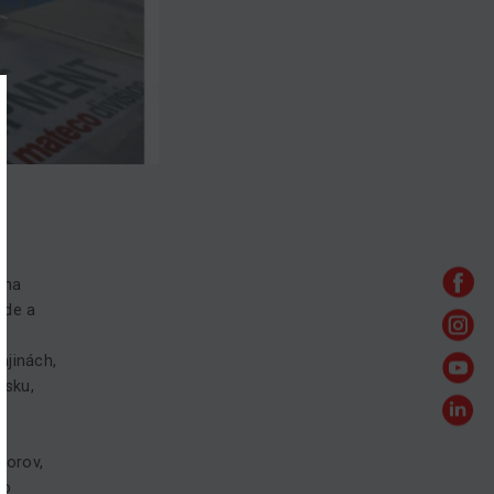
 na
ode a
ajinách,
zsku,
torov,
ko