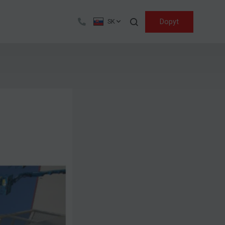
Hľadať
Dopyt
SK