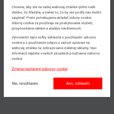
prevádzky v deň konania akcie. Vďaka vašej ústretovosti
Chceme, aby ste na našej webovej stránke rýchlo našli
mohli naši zamestnanci venovať tento čas pomoci
všetko, čo hľadáte, a nielen to, čo by vás podľa nás mohlo
druhým.
zaujímať. Preto potrebujeme ukladať súbory cookie.
Súbory cookie sa používajú na poskytovanie služieb,
Sme hrdí na náš tím a veríme, že podobné aktivity
prispôsobenie reklám a analýzu návštevnosti.
majú zmysel – nielen pre tých, ktorým pomáhajú, ale aj pre
komunitu, v ktorej pôsobíme.
Vytvorením tejto voľby súhlasíte s používaním súborov
cookie a s používaním údajov o vašom správaní na
Ďakujeme všetkým, ktorí sa do akcie zapojili alebo ju
webovej stránke na zobrazovanie cielenej reklamy. Viac
podporili.
informácií nájdete v našich zásadách používania súborov
cookie.
Zmena nastavení súborov cookie
Vaše
mateco.
Nie, nesúhlasím
Ano, súhlasím