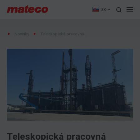
SK
Novinky
Teleskopická pracovná plošina pri výstavbe pódia pre koncert Rammstein
Teleskopická pracovná