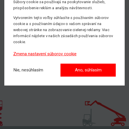
Súbory cookie sa používajú na poskytovanie služieb,
prispôsobenie reklám a analýzu návštevnosti.
Potrebujete si prenajať pracovnú plošinu, prípadne
potrebujete poradiť pri výbere vhodného pracovného
Vytvorením tejto voľby súhlasíte s používaním súborov
stroja?
cookie a s používaním údajov o vašom správaní na
Neváhajte kontaktovať nášho obchodníka, všetky kontakty
webovej stránke na zobrazovanie cielenej reklamy. Viac
informácií nájdete v našich zásadách používania súborov
nájdete
TU.
cookie.
Pošlite nám nezáväzný dopyt
Zmena nastavení súborov cookie
Nie, nesúhlasím
Ano, súhlasím