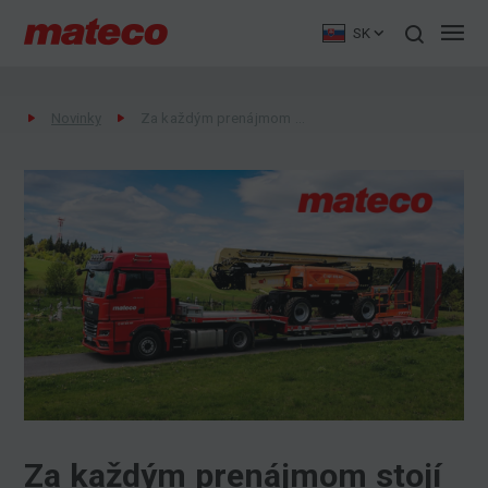
SK
Novinky
Za každým prenájmom stojí aj práca našich vodičov
Za každým prenájmom stojí