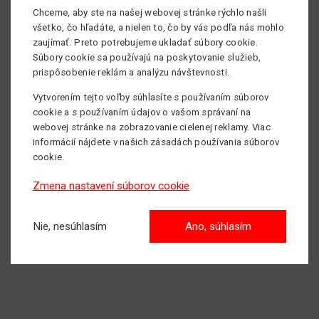
nakladania. Vodiči musia myslieť na bezpečné upevnenie
Chceme, aby ste na našej webovej stránke rýchlo našli
techniky, správnu manipuláciu pri nakládke a vykládke, ale
všetko, čo hľadáte, a nielen to, čo by vás podľa nás mohlo
aj na podmienky priamo na mieste. Nie vždy ide o
zaujímať. Preto potrebujeme ukladať súbory cookie.
jednoduchý prístup alebo ideálne počasie. Napriek tomu je
Súbory cookie sa používajú na poskytovanie služieb,
cieľ vždy rovnaký – doručiť stroj bezpečne, včas a
prispôsobenie reklám a analýzu návštevnosti.
pripravený na prácu.
Vytvorením tejto voľby súhlasíte s používaním súborov
cookie a s používaním údajov o vašom správaní na
V
mateco Slovakia
si preto
vážime prácu našich
webovej stránke na zobrazovanie cielenej reklamy. Viac
vodičov
a
ďakujeme
im za ich každodenné nasadenie.
informácií nájdete v našich zásadách používania súborov
Bez nich by sa žiadna plošina, manipulátor ani iný stroj
cookie.
nedostal tam, kde má pomáhať. Sú dôležitou súčasťou
nášho tímu a významne prispievajú k tomu, aby sme mohli
Zmena nastavení súborov cookie
zákazníkom poskytovať spoľahlivé služby po celom
Slovensku.
Nie, nesúhlasím
Ano, súhlasím
Vaše mateco.