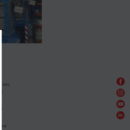
ť ten,
ej
 a
h na