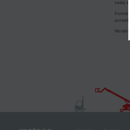
našej st
Potrebu
poradiť
Neváhaj