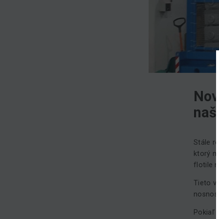
Nov
naš
Stále r
ktorý m
flotile
Tieto v
nosnosť
Pokiaľ 