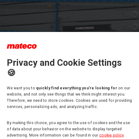
é nožnicové plošiny HL-190 E12 v
Privacy and Cookie Settings
ej flotile na prenájom
🍪
We want you to
quickly find everything you’re looking for
on our
ozširujeme sortiment pracovných strojov, aby si každý mohol vybra
website, and not only see things that we think might interest you.
u bude najviac vyhovovať pri svojej práci. Tento krát môžete v naš
Therefore, we need to store cookies. Cookies are used for providing
 nájsť nové nožnicové plošiny HL-190 E12.
services, personalizing ads, and analyzing traffic.
ýborné nožnicové plošiny s pracovnou výškou 19 m, šírkou 0,96 m
By making this choice, you agree to the use of cookies and the use
ou 500 kg nájdete len u nás.
of data about your behavior on the website to display targeted
by ste mali záujem o viac informácií o týchto plošinách nájdete ic
advertising. More information can be found in our
cookie policy
.