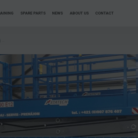
AINING
SPARE PARTS
NEWS
ABOUT US
CONTACT
Nové nožnicové plošiny HL-190 E12 v našej flotile na prenájom