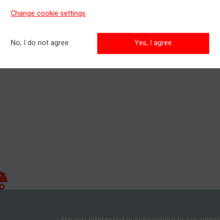
ránke, kliknite
TU
.
Change cookie settings
jete kúpiť, alebo si prenajať pracovnú plošinu, prípadne potrebujet
 pri výbere vhodného pracovného stroja?
No, I do not agree
Yes, I agree
te kontaktovať nášho obchodníka, všetky kontakty nájdete
TU.
Are you interested in subscribing to our newsl