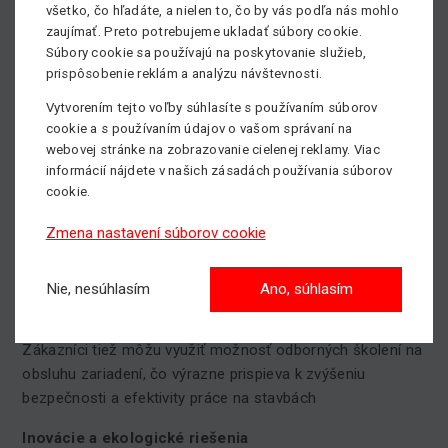
prívesné, materiálové a kĺbové plošiny ako aj automobilové
všetko, čo hľadáte, a nielen to, čo by vás podľa nás mohlo
plošiny, manipulátory a vysokozdvižné vozíky. Ďalšou
zaujímať. Preto potrebujeme ukladať súbory cookie.
našou službou je
servis
a
predaj náhradných dielov
a
Súbory cookie sa používajú na poskytovanie služieb,
taktiež ponúkame rôzne odborné
školenia
.
prispôsobenie reklám a analýzu návštevnosti.
Vytvorením tejto voľby súhlasíte s používaním súborov
Sme špičkou v prenájme strojov
cookie a s používaním údajov o vašom správaní na
webovej stránke na zobrazovanie cielenej reklamy. Viac
Naša flotila pozostáva z takmer
700 strojov
, ktoré
informácií nájdete v našich zásadách používania súborov
sú neustále modernizované, kontrolované a udržiavané,
cookie.
aby spĺňali najvyššie štandardy bezpečnosti a
spoľahlivosti​. Priemerný vek našich strojov je 2,5 roka !
Zmena nastavení súborov cookie
Komplexný servis a školenia
Nie, nesúhlasím
Ano, súhlasím
Okrem prenájmu a predaja poskytujeme komplexný
servis, ktorý zahŕňa údržbu a opravy pracovných plošín.
Zákazníci tiež môžu využiť možnosť odborných školení na
obsluhu zariadení, čo výrazne prispieva k zvýšeniu
bezpečnosti a efektivity práce na stavbách​
Inovácie a ekologické riešenia