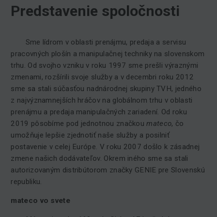
Predstavenie spoločnosti
Sme lídrom v oblasti prenájmu, predaja a servisu
pracovných plošín a manipulačnej techniky na slovenskom
trhu. Od svojho vzniku v roku 1997 sme prešli výraznými
zmenami, rozšírili svoje služby a v decembri roku 2012
sme sa stali súčasťou nadnárodnej skupiny TVH, jedného
z najvýznamnejších hráčov na globálnom trhu v oblasti
prenájmu a predaja manipulačných zariadení. Od roku
2019 pôsobíme pod jednotnou značkou
mateco
, čo
umožňuje lepšie zjednotiť naše služby a posilniť
postavenie v celej Európe.​ V roku 2007 došlo k zásadnej
zmene našich dodávateľov. Okrem iného sme sa stali
autorizovaným distribútorom značky GENIE pre Slovenskú
republiku.
mateco vo svete