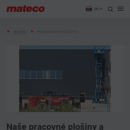
SK
Novinky
Naše pracovné plošiny a manipulátory sú ideálnymi pomocníkmi pri stavebných prácach
Naše pracovné plošiny a