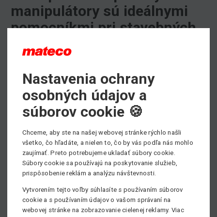
manipulátory sú ideálnymi
pomocníkmi pri stavebných
prácach
Nastavenia ochrany
Naše stroje nemajú problém zvládnuť akékoľvek
podmienky, sú ideálnymi pomocníkmi pri stavebných
osobných údajov a
prácach. Vnašej ponuke
prenájmu
ponúkame
pracovné
súborov cookie 🍪
plošiny
,
manipulátory
,
vysokozdvižné vozíky
a
terénne
vysokozdvižné vozíky
. Kompletnú ponuku našich strojov
nájdete
TU
.
Chceme, aby ste na našej webovej stránke rýchlo našli
všetko, čo hľadáte, a nielen to, čo by vás podľa nás mohlo
Potrebujete prenajať, alebo si kúpiť pracovnú plošinu,
zaujímať. Preto potrebujeme ukladať súbory cookie.
prípadne potrebujete poradiť pri výbere vhodného
Súbory cookie sa používajú na poskytovanie služieb,
prispôsobenie reklám a analýzu návštevnosti.
pracovného stroja?
Neváhajte kontaktovať nášho obchodníka, všetky kontakty
Vytvorením tejto voľby súhlasíte s používaním súborov
nájdete
TU
.
cookie a s používaním údajov o vašom správaní na
webovej stránke na zobrazovanie cielenej reklamy. Viac