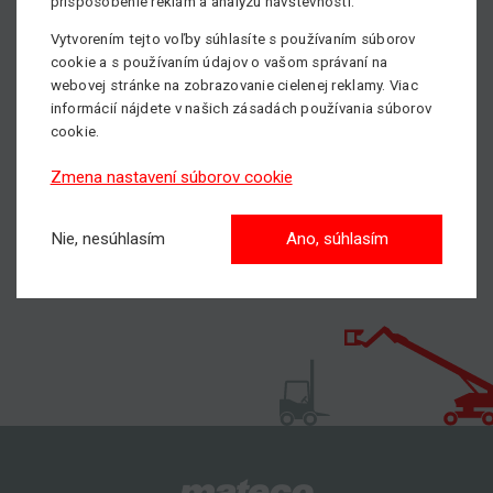
prispôsobenie reklám a analýzu návštevnosti.
stroja?
Vytvorením tejto voľby súhlasíte s používaním súborov
Neváhajte kontaktovať nášho obchodníka, všetky kontakty
cookie a s používaním údajov o vašom správaní na
nájdete
TU.
webovej stránke na zobrazovanie cielenej reklamy. Viac
S nami dosiahnete vyššie!
informácií nájdete v našich zásadách používania súborov
cookie.
Pošlite nám nezáväznýdopyt
Zmena nastavení súborov cookie
Nie, nesúhlasím
Ano, súhlasím