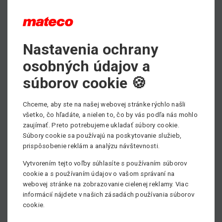
nevyhovoval našim štandardom, preto sme zrealizovali
kompletnú výmenu pneumatík.
Tento manipulátor dosahuje maximálnu výšku zdvihu
13,53 metrov a celkovú nosnosť stroja 4 tony.
Nastavenia ochrany
Technický prospekt s kompletnými informáciami o tomto
osobných údajov a
manipulátore nájdete na našej stránke, kliknite
TU
.
súborov cookie 🍪
Potrebujete si prenajať manipulátor, prípadne potrebujete
poradiť pri výbere vhodného pracovného stroja?
Chceme, aby ste na našej webovej stránke rýchlo našli
Neváhajte kontaktovať nášho obchodníka, všetky kontakty
všetko, čo hľadáte, a nielen to, čo by vás podľa nás mohlo
nájdete
TU.
zaujímať. Preto potrebujeme ukladať súbory cookie.
Súbory cookie sa používajú na poskytovanie služieb,
Pošlite nám nezáväzný dopyt
prispôsobenie reklám a analýzu návštevnosti.
Vytvorením tejto voľby súhlasíte s používaním súborov
cookie a s používaním údajov o vašom správaní na
webovej stránke na zobrazovanie cielenej reklamy. Viac
informácií nájdete v našich zásadách používania súborov
cookie.