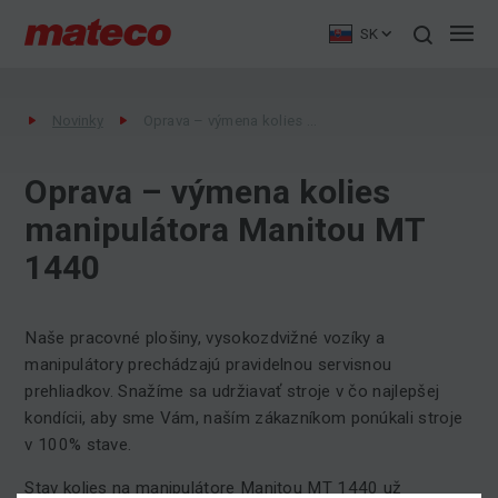
SK
Novinky
Oprava – výmena kolies manipulátora Manitou MT 1440
Oprava – výmena kolies
manipulátora Manitou MT
1440
Naše pracovné plošiny, vysokozdvižné vozíky a
manipulátory prechádzajú pravidelnou servisnou
prehliadkov. Snažíme sa udržiavať stroje v čo najlepšej
kondícii, aby sme Vám, naším zákazníkom ponúkali stroje
v 100% stave.
Stav kolies na manipulátore Manitou MT 1440 už