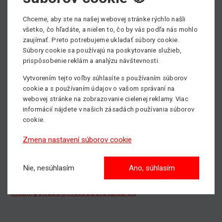
- Ročné prehliadky strojov
Chceme, aby ste na našej webovej stránke rýchlo našli
-Revízne skúšky elektro
všetko, čo hľadáte, a nielen to, čo by vás podľa nás mohlo
-Revízne skúšky zdvíhacieho zariadenia
zaujímať. Preto potrebujeme ukladať súbory cookie.
-Školenie obsluhy pracovných plošín
Súbory cookie sa používajú na poskytovanie služieb,
prispôsobenie reklám a analýzu návštevnosti.
-Predaj náhradných dielov pre pracovné plošiny
Vytvorením tejto voľby súhlasíte s používaním súborov
Všetky informácie ohľadom našich servisných služieb
cookie a s používaním údajov o vašom správaní na
nájdete
TU
.
webovej stránke na zobrazovanie cielenej reklamy. Viac
informácií nájdete v našich zásadách používania súborov
cookie.
Potrebujete servisovať pracovnú plošinu, prípadne viac
informácii?
Zmena nastavení súborov cookie
Naša servisná služba je k dispozícii 24 hodín, 7 dní v
týždni, 365 dni v roku.
Nie, nesúhlasím
Ano, súhlasím
Neváhajte kontaktovať nášho vedúceho servisu - Milana
Gondáša, tel.:
+421 918 925 228
, email -
milan.gondas@matecoslovakia.sk