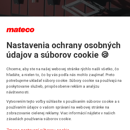
Nastavenia ochrany osobných
údajov a súborov cookie 🍪
ávnenie pre obsluhu pracovnej plo
kolenie
Chceme, aby ste na našej webovej stránke rýchlo našli všetko, čo
hľadáte, a nielen to, čo by vás podľa nás mohlo zaujímať. Preto
potrebujeme ukladať súbory cookie. Súbory cookie sa používajú na
osť je na prvom mieste!Preto popri
prenájme
a
predaji
pracovných
poskytovanie služieb, prispôsobenie reklám a analýzu
me aj
školenie
pre bezpečnú obsluhu
nožnicových pracovných ploš
návštevnosti.
luhu vysokozdvižných nožnicových plošín je bezpodmienečne nut
Vytvorením tejto voľby súhlasíte s používaním súborov cookie a s
ť konkrétne oprávnenia, ktoré Vám radi zaistíme.
používaním údajov o vašom správaní na webovej stránke na
kolenia obsluhy nožnicových plošín ponúkame aj školenia pre ost
zobrazovanie cielenej reklamy. Viac informácií nájdete v našich
acovných plošín, manipulátorov a vysokozdvižných vozíkov.
zásadách používania súborov cookie.
e užitočné informácie od ľudí, ktorí majú dlhoročnú prax a veľa skú