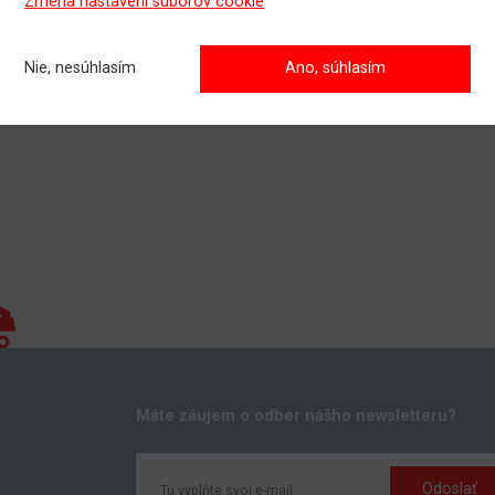
Zmena nastavení súborov cookie
onuka vzdelávania nájdete
TU
.
jete zaškoliť Vašich zamestnancov, prípadne sa informovať o pri
Nie, nesúhlasím
Ano, súhlasím
a?
te nás kontaktovať, všetky kontakty nájdete
TU.
Máte záujem o odber nášho newsletteru?
Odoslať