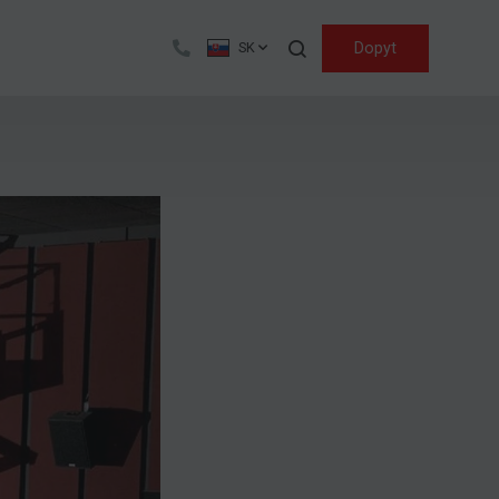
Hľadať
Dopyt
SK