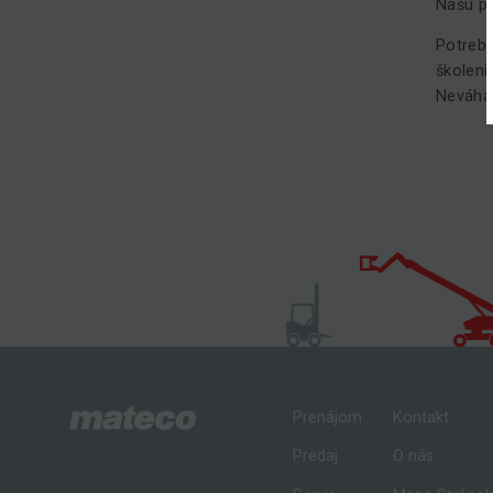
Našu p
Potrebu
školeni
Neváhaj
Prenájom
Kontakt
Predaj
O nás