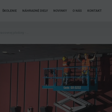
ŠKOLENIE
NÁHRADNÉ DIELY
NOVINKY
O NÁS
KONTAKT
Oprávnenie pre obsluhu pracovnej plošiny - školenie