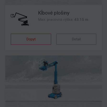
Kĺbové plošiny
Max. pracovná výška:
43.15 m
Dopyt
Detail