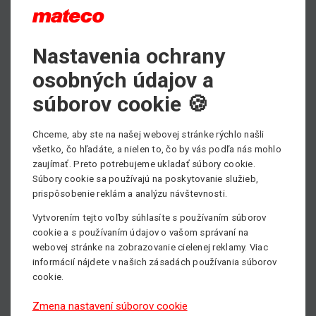
Nastavenia ochrany
Prívesné plošiny
Max. pracovná výška:
29 m
osobných údajov a
súborov cookie 🍪
Dopyt
Detail
Chceme, aby ste na našej webovej stránke rýchlo našli
všetko, čo hľadáte, a nielen to, čo by vás podľa nás mohlo
zaujímať. Preto potrebujeme ukladať súbory cookie.
Súbory cookie sa používajú na poskytovanie služieb,
prispôsobenie reklám a analýzu návštevnosti.
Vytvorením tejto voľby súhlasíte s používaním súborov
cookie a s používaním údajov o vašom správaní na
webovej stránke na zobrazovanie cielenej reklamy. Viac
informácií nájdete v našich zásadách používania súborov
cookie.
Zmena nastavení súborov cookie