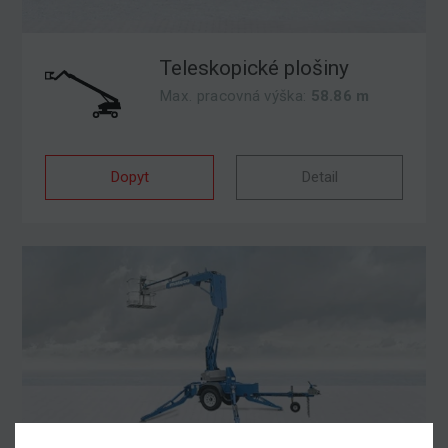
Teleskopické plošiny
Max. pracovná výška:
58.86 m
Dopyt
Detail