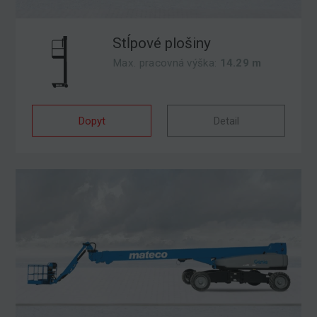
Stĺpové plošiny
Max. pracovná výška:
14.29 m
Dopyt
Detail