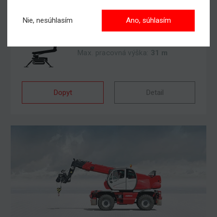
Nie, nesúhlasím
Ano, súhlasím
Pásové plošiny
Max. pracovná výška:
31 m
Dopyt
Detail