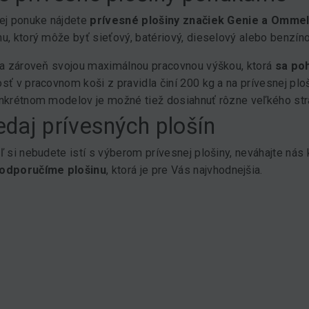
ej ponuke nájdete
prívesné plošiny značiek Genie a Ommel
u, ktorý môže byť sieťový, batériový, dieselový alebo benzín
sa zároveň svojou maximálnou pracovnou výškou, ktorá
sa po
sť v pracovnom koši z pravidla činí 200 kg a na prívesnej plo
nkrétnom modelov je možné tiež dosiahnuť rôzne veľkého st
edaj prívesných plošín
ľ si nebudete istí s výberom prívesnej plošiny, neváhajte nás
odporučíme plošinu
, ktorá je pre Vás najvhodnejšia.