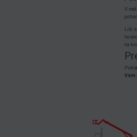
V naš
pohon
Líši 
nosno
na ko
Pr
Pokia
Vám 