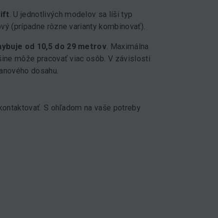
ift
. U jednotlivých modelov sa líši typ
ový (prípadne rôzne varianty kombinovať).
hybuje od 10,5 do 29 metrov
. Maximálna
šine môže pracovať viac osôb. V závislosti
ranového dosahu.
 kontaktovať. S ohľadom na vaše potreby