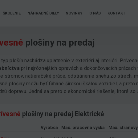
ŠKOLENIE
NÁHRADNÉ DIELY
NOVINKY
O NÁS
KONTAKT
ívesné
plošiny na predaj
 typ plošín nachádza uplatnenie v exteriéri aj interiéri. Príves
ebníctva
pri najrôznejších opravách a dokončovacích prácach 
ie stromov, natieračské práce, odstránenie snehu zo strech,
sné plošiny môžu byť ťahané širokou škálou vozidiel, a preto 
dnú dopravu. Jedná sa preto o ekonomické riešenie, ktoré so
rívesné
plošiny na predaj Elektrické
Výrobca
Max. pracovná výška
Max. stranov