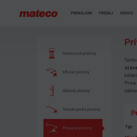
PRENÁJOM
PREDAJ
SERVIS
Pr
Nožnicové plošiny
Tento
stav
Kĺbové plošiny
kálan
Príve
nákla
Stĺpové plošiny
Teleskopické plošiny
P
Typ
Prívesné plošiny