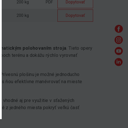
200 kg
PDF
Dopytovať
200 kg
Dopytovať
omatickým polohovaním stroja
. Tieto opery
typoch terénu a dokážu rýchlo vyrovnať
 Prívesnú plošinu je možné jednoducho
né s ňou efektívne manévrovať na mieste
ež vhodné aj pre využitie v sťažených
é z jedného miesta pokryť veľkú časť