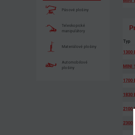
Mini 
Pásové plošiny
Teleskopické
P
manipulátory
Typ
Materiálové plošiny
1300 
Automobilové
MINI 
plošiny
1700 
1830 
2100 
2300 