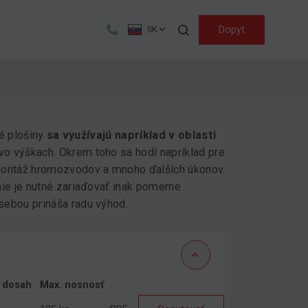
Hľadať
Dopyt
SK
né plošiny
sa využívajú napríklad v oblasti
vo výškach. Okrem toho sa hodí napríklad pre
 montáž hromozvodov a mnoho ďalších úkonov.
nie je nutné zariaďovať inak pomerne
 sebou prináša radu výhod.
ý dosah
Max. nosnosť