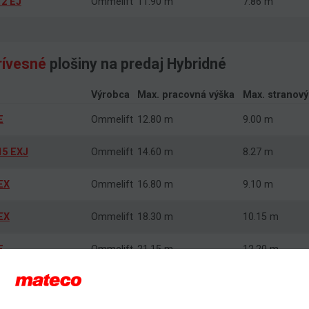
12 EJ
Ommelift
11.90 m
7.86 m
rívesné
plošiny na predaj Hybridné
Výrobca
Max. pracovná výška
Max. stranov
E
Ommelift
12.80 m
9.00 m
15 EXJ
Ommelift
14.60 m
8.27 m
EX
Ommelift
16.80 m
9.10 m
EX
Ommelift
18.30 m
10.15 m
E
Ommelift
21.15 m
12.20 m
EX
Ommelift
22.60 m
12.70 m