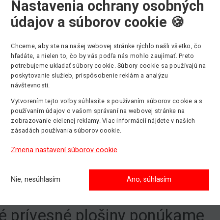
Nastavenia ochrany osobných
E
Ommelift
25.10 m
12.60 m
údajov a súborov cookie 🍪
E
Ommelift
29.00 m
12.30 m
Chceme, aby ste na našej webovej stránke rýchlo našli všetko, čo
hľadáte, a nielen to, čo by vás podľa nás mohlo zaujímať. Preto
hody prívesných plošín
potrebujeme ukladať súbory cookie. Súbory cookie sa používajú na
poskytovanie služieb, prispôsobenie reklám a analýzu
ným prvkom prívesných plošín sú
hydraulické opery s aut
návštevnosti.
starajú o rýchle a efektívne upevnenie stroja v najrôznejších 
Vytvorením tejto voľby súhlasíte s používaním súborov cookie a s
dné výškové rozdiely.
používaním údajov o vašom správaní na webovej stránke na
zobrazovanie cielenej reklamy. Viac informácií nájdete v našich
osťou je tiež už spomenutá
flexibilita ľahkého transportu
.
zásadách používania súborov cookie.
iť a odpojiť od ťažného zariadenia vozidla. Následne je mož
Zmena nastavení súborov cookie
ou vlastnej pohonnej jednotky.
sné plošiny ďalej disponujú
kompaktnými rozmermi
a sú ti
Nie, nesúhlasím
Ano, súhlasím
toroch. Vďaka pomerne vysokému stranovému dosahu je možn
toru.
é prívesné plošiny ponúkame