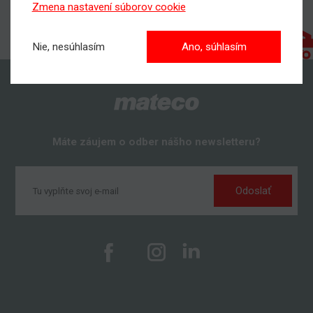
Zmena nastavení súborov cookie
Nie, nesúhlasím
Ano, súhlasím
Máte záujem o odber nášho newsletteru?
Odoslať