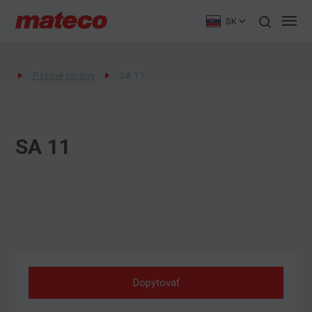
SK
Pásové plošiny
SA 11
SA 11
Dopytovať