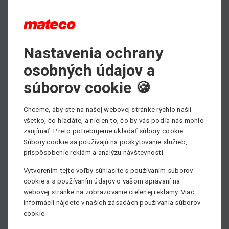
Max. pracovná výška
10.80 m
Nastavenia ochrany
osobných údajov a
Min. stranový dosah
6.70 m
súborov cookie 🍪
Min. nosnosť
230 kg
Chceme, aby ste na našej webovej stránke rýchlo našli
všetko, čo hľadáte, a nielen to, čo by vás podľa nás mohlo
Pohon
zaujímať. Preto potrebujeme ukladať súbory cookie.
Hybridný
Súbory cookie sa používajú na poskytovanie služieb,
prispôsobenie reklám a analýzu návštevnosti.
Vytvorením tejto voľby súhlasíte s používaním súborov
cookie a s používaním údajov o vašom správaní na
webovej stránke na zobrazovanie cielenej reklamy. Viac
informácií nájdete v našich zásadách používania súborov
cookie.