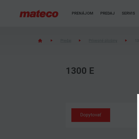
PRENÁJOM
PREDAJ
SERVIS
Predaj
Prívesné plošiny
13
1300 E
Dopytovať