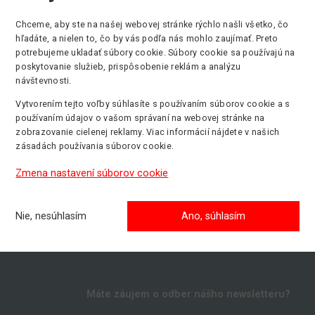
Chceme, aby ste na našej webovej stránke rýchlo našli všetko, čo
hľadáte, a nielen to, čo by vás podľa nás mohlo zaujímať. Preto
a
Min. stranový dosah
Min. nosnosť
potrebujeme ukladať súbory cookie. Súbory cookie sa používajú na
9.00 m
200 kg
poskytovanie služieb, prispôsobenie reklám a analýzu
návštevnosti.
Vytvorením tejto voľby súhlasíte s používaním súborov cookie a s
používaním údajov o vašom správaní na webovej stránke na
zobrazovanie cielenej reklamy. Viac informácií nájdete v našich
zásadách používania súborov cookie.
Zmena nastavení súborov cookie
Nie, nesúhlasím
Ano, súhlasím
Máte záujem o odber nášho newsletteru?