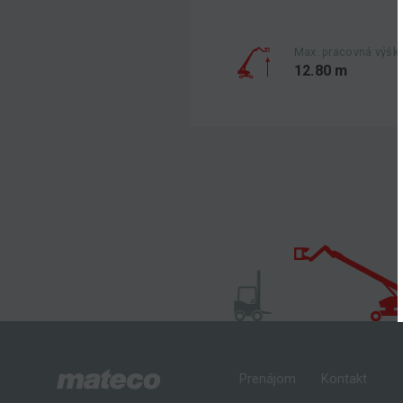
Max. pracovná výšk
12.80 m
Prenájom
Kontakt