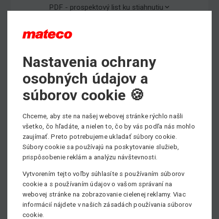
PDF - prospektový list ku stiahnutiu
Max. pracovná výška
Nastavenia ochrany
11,2 m
osobných údajov a
Min. stranový dosah
súborov cookie 🍪
3 m
Min. nosnosť
Chceme, aby ste na našej webovej stránke rýchlo našli
200 kg
všetko, čo hľadáte, a nielen to, čo by vás podľa nás mohlo
zaujímať. Preto potrebujeme ukladať súbory cookie.
Pohon
Súbory cookie sa používajú na poskytovanie služieb,
Elektrický
prispôsobenie reklám a analýzu návštevnosti.
Vytvorením tejto voľby súhlasíte s používaním súborov
cookie a s používaním údajov o vašom správaní na
webovej stránke na zobrazovanie cielenej reklamy. Viac
informácií nájdete v našich zásadách používania súborov
cookie.