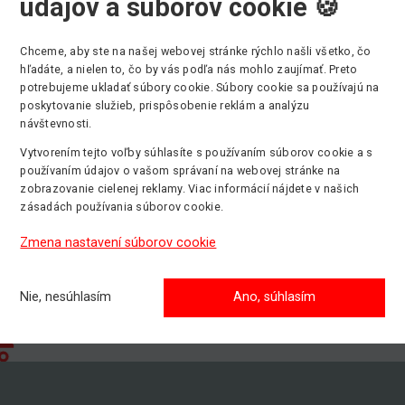
údajov a súborov cookie 🍪
Chceme, aby ste na našej webovej stránke rýchlo našli všetko, čo
hľadáte, a nielen to, čo by vás podľa nás mohlo zaujímať. Preto
potrebujeme ukladať súbory cookie. Súbory cookie sa používajú na
Max. pracovná výška
Min. nosnosť
P
poskytovanie služieb, prispôsobenie reklám a analýzu
12.50 m
200 kg
E
návštevnosti.
Vytvorením tejto voľby súhlasíte s používaním súborov cookie a s
používaním údajov o vašom správaní na webovej stránke na
zobrazovanie cielenej reklamy. Viac informácií nájdete v našich
zásadách používania súborov cookie.
Zmena nastavení súborov cookie
Nie, nesúhlasím
Ano, súhlasím