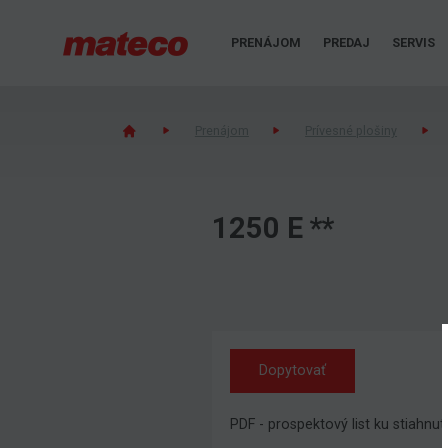
PRENÁJOM
PREDAJ
SERVIS
Prenájom
Prívesné plošiny
1250 E **
Dopytovať
PDF - prospektový list ku stiahnut