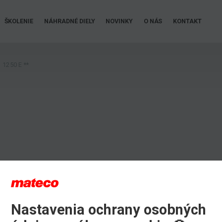
ŠKOLENIE
NÁHRADNÉ DIELY
NOVINKY
O NÁS
KONTAKT
1250 E **
Nastavenia ochrany osobných
iu