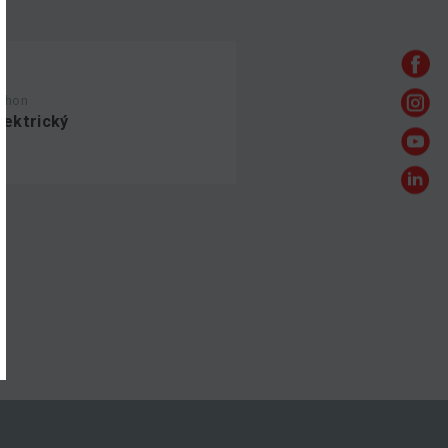
ohon
lektrický