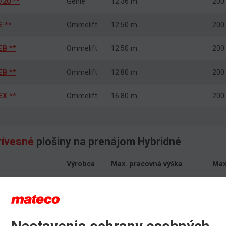
/20 **
Genie
12.36 m
200
E **
Ommelift
12.50 m
200
EB **
Ommelift
12.50 m
200
EB **
Ommelift
12.80 m
200
EX **
Ommelift
16.80 m
200
rívesné
plošiny na prenájom Hybridné
Výrobca
Max. pracovná výška
Max
EX
Ommelift
18.30 m
200
d 25 T **
Teupen
25.00 m
200