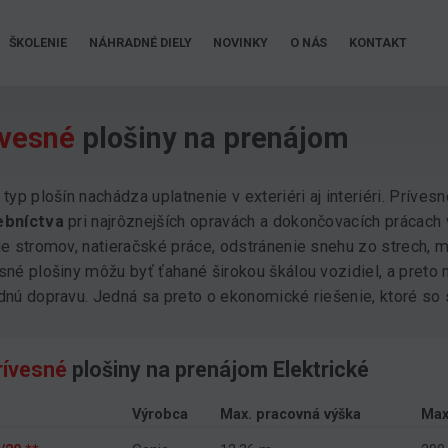
ŠKOLENIE
NÁHRADNÉ DIELY
NOVINKY
O NÁS
KONTAKT
ívesné
plošiny na prenájom
 typ plošín nachádza uplatnenie v exteriéri aj interiéri. Príves
ebníctva
pri najrôznejších opravách a dokončovacích prácach 
ie stromov, natieračské práce, odstránenie snehu zo strech,
sné plošiny môžu byť ťahané širokou škálou vozidiel, a preto 
dnú dopravu. Jedná sa preto o ekonomické riešenie, ktoré so
rívesné
plošiny na prenájom Elektrické
Výrobca
Max. pracovná výška
Max