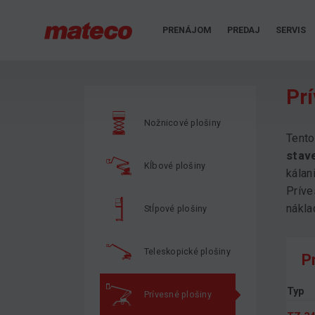
PRENÁJOM
PREDAJ
SERVIS
Pr
Nožnicové plošiny
Tento
stav
Kĺbové plošiny
kálan
Príve
nákla
Stĺpové plošiny
Teleskopické plošiny
P
Typ
Prívesné plošiny