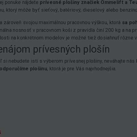
ej ponuke nájdete
prívesné plošiny značiek Ommelift a T
u, ktorý môže byť sieťový, batériový, dieselový alebo benzín
sa zároveň svojou maximálnou pracovnou výškou, ktorá
sa po
álna nosnosť v pracovnom koši z pravidla činí 200 kg a na pr
losti na konkrétnom modelov je možné tiež dosiahnuť rôzne 
enájom prívesných plošín
ľ si nebudete istí s výberom prívesnej plošiny, neváhajte nás
odporučíme plošinu
, ktorá je pre Vás najvhodnejšia.