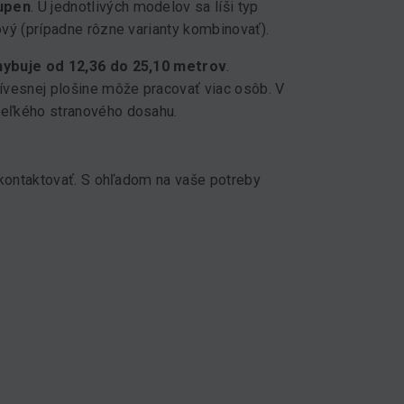
eupen
. U jednotlivých modelov sa líši typ
ový (prípadne rôzne varianty kombinovať).
hybuje od 12,36 do 25,10 metrov
.
ívesnej plošine môže pracovať viac osôb. V
veľkého stranového dosahu.
 kontaktovať. S ohľadom na vaše potreby