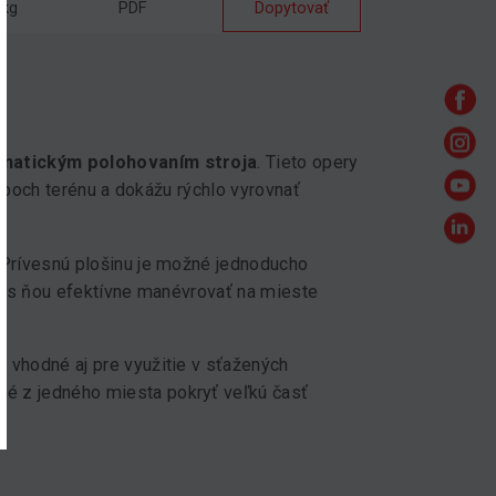
 kg
PDF
Dopytovať
omatickým polohovaním stroja
. Tieto opery
typoch terénu a dokážu rýchlo vyrovnať
 Prívesnú plošinu je možné jednoducho
né s ňou efektívne manévrovať na mieste
ež vhodné aj pre využitie v sťažených
é z jedného miesta pokryť veľkú časť