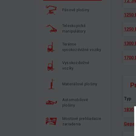
TZ 34
Pásové plošiny
1250 
Teleskopické
1250 
manipulátory
1300 
Terénne
vysokozdvižné vozíky
1700 
Vysokozdvižné
vozíky
P
Materiálové plošiny
Typ
Automobilové
plošiny
1830 
Mostové prehliadacie
Gepar
zariadenia