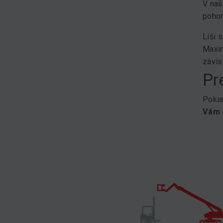
V naš
pohon
Líši 
Maxim
závis
Pr
Pokia
Vám 