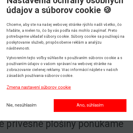
Nastavenia ochrany osobných
EBD **
Ommelift
25.10 m
200
údajov a súborov cookie 🍪
stupné cez nášho partnera
Chceme, aby ste na našej webovej stránke rýchlo našli všetko, čo
hody prívesných plošín
hľadáte, a nielen to, čo by vás podľa nás mohlo zaujímať. Preto
potrebujeme ukladať súbory cookie. Súbory cookie sa používajú na
poskytovanie služieb, prispôsobenie reklám a analýzu
ným prvkom prívesných plošín sú
hydraulické opery s aut
návštevnosti.
starajú o rýchle a efektívne upevnenie stroja v najrôznejších 
Vytvorením tejto voľby súhlasíte s používaním súborov cookie a s
dné výškové rozdiely.
používaním údajov o vašom správaní na webovej stránke na
zobrazovanie cielenej reklamy. Viac informácií nájdete v našich
osťou je tiež už spomenutá
flexibilita ľahkého transportu
.
zásadách používania súborov cookie.
iť a odpojiť od ťažného zariadenia vozidla. Následne je mož
ou vlastnej pohonnej jednotky.
Zmena nastavení súborov cookie
sné plošiny ďalej disponujú
kompaktnými rozmermi
a sú ti
toroch. Vďaka pomerne vysokému stranovému dosahu je možn
Nie, nesúhlasím
Ano, súhlasím
toru.
é prívesné plošiny ponúkame