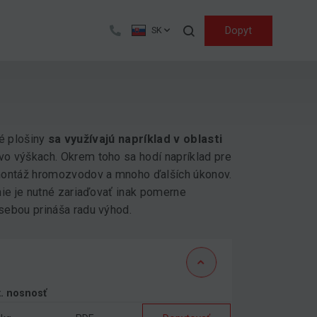
Hľadať
Dopyt
SK
né plošiny
sa využívajú napríklad v oblasti
vo výškach. Okrem toho sa hodí napríklad pre
 montáž hromozvodov a mnoho ďalších úkonov.
nie je nutné zariaďovať inak pomerne
 sebou prináša radu výhod.
. nosnosť