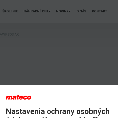
ŠKOLENIE
NÁHRADNÉ DIELY
NOVINKY
O NÁS
KONTAKT
AWP 30S AC
Nastavenia ochrany osobných
iu