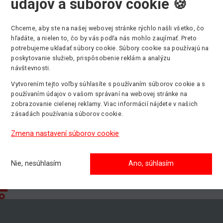
údajov a súborov cookie 🍪
Chceme, aby ste na našej webovej stránke rýchlo našli všetko, čo
hľadáte, a nielen to, čo by vás podľa nás mohlo zaujímať. Preto
potrebujeme ukladať súbory cookie. Súbory cookie sa používajú na
ovná výška
Min. nosnosť
Pohon
poskytovanie služieb, prispôsobenie reklám a analýzu
159 kg
Bez str
návštevnosti.
Vytvorením tejto voľby súhlasíte s používaním súborov cookie a s
používaním údajov o vašom správaní na webovej stránke na
zobrazovanie cielenej reklamy. Viac informácií nájdete v našich
zásadách používania súborov cookie.
Zmena nastavení súborov cookie
Nie, nesúhlasím
Ano, súhlasím