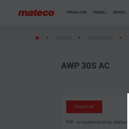
PRENÁJOM
PREDAJ
SERVIS
Prenájom
Stĺpové plošiny
AWP 30S AC
Dopytovať
PDF - prospektový list ku stiahnut