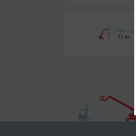
Max. prac
11 m