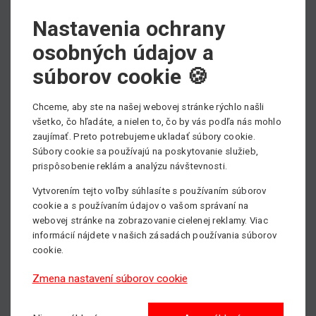
Všetky modely sa môžu pochváliť
možnosťou
Nastavenia ochrany
rýchleho postavenia
a skvelou
manévrovateľnosťou.
osobných údajov a
Aké stĺpové plošiny
súborov cookie 🍪
ponúkame
Chceme, aby ste na našej webovej stránke rýchlo našli
všetko, čo hľadáte, a nielen to, čo by vás podľa nás mohlo
zaujímať. Preto potrebujeme ukladať súbory cookie.
V rámci mateco zaisťujeme
prenájom stĺpových
Súbory cookie sa používajú na poskytovanie služieb,
plošín od značiek Genie a JLG.
Vybrať si pritom
prispôsobenie reklám a analýzu návštevnosti.
môžete z dvoch základných kategórií. Buď si
Vytvorením tejto voľby súhlasíte s používaním súborov
zvolíte klasickú stĺpovú plošinu, alebo siahnete po
cookie a s používaním údajov o vašom správaní na
stĺpovej plošine s určitým stranovým dosahom
webovej stránke na zobrazovanie cielenej reklamy. Viac
podľa Vašich potrieb.
informácií nájdete v našich zásadách používania súborov
cookie.
Pracovná výška sa v závislosti na konkrétnom
Zmena nastavení súborov cookie
stroji môže
vyšplhať až na 14,29 metrov
. U
jednotlivých stĺpových plošín sa rovnako líši