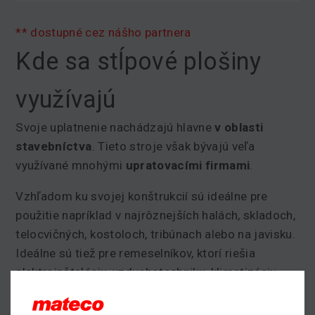
** dostupné cez nášho partnera
Kde sa stĺpové plošiny
využívajú
Svoje uplatnenie nachádzajú hlavne
v oblasti
stavebníctva
. Tieto stroje však bývajú veľa
využívané mnohými
upratovacími firmami
.
Vzhľadom ku svojej konštrukcií sú ideálne pre
použitie napríklad v najrôznejších halách, skladoch,
telocvičných, kostoloch, tribúnach alebo na javisku.
Ideálne sú tiež pre remeselníkov, ktorí riešia
elektroinštaláciu, vzduchotechniku, klimatizáciu
alebo pre maliarske práce.