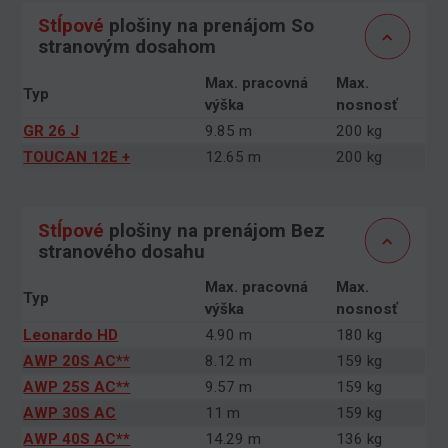
Stĺpové
plošiny na prenájom So
stranovým dosahom
Max. pracovná
Max.
Typ
výška
nosnosť
GR 26 J
9.85 m
200 kg
TOUCAN 12E +
12.65 m
200 kg
Stĺpové
plošiny na prenájom Bez
stranového dosahu
Max. pracovná
Max.
Typ
výška
nosnosť
Leonardo HD
4.90 m
180 kg
AWP 20S AC**
8.12 m
159 kg
AWP 25S AC**
9.57 m
159 kg
AWP 30S AC
11 m
159 kg
AWP 40S AC**
14.29 m
136 kg