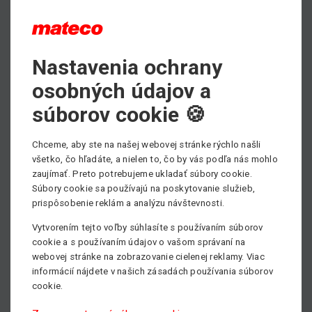
PDF - prospektový list ku stiahnutiu
Nastavenia ochrany
Max. pracovná výška
osobných údajov a
14.29 m
súborov cookie 🍪
Min. nosnosť
136 kg
Chceme, aby ste na našej webovej stránke rýchlo našli
všetko, čo hľadáte, a nielen to, čo by vás podľa nás mohlo
Pohon
zaujímať. Preto potrebujeme ukladať súbory cookie.
Bez stranového dosahu
Súbory cookie sa používajú na poskytovanie služieb,
prispôsobenie reklám a analýzu návštevnosti.
Vytvorením tejto voľby súhlasíte s používaním súborov
cookie a s používaním údajov o vašom správaní na
webovej stránke na zobrazovanie cielenej reklamy. Viac
informácií nájdete v našich zásadách používania súborov
cookie.