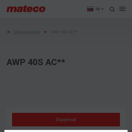
SK
Stĺpové plošiny
AWP 40S AC**
AWP 40S AC**
Dopytovať