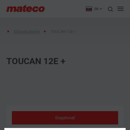
SK
Stĺpové plošiny
TOUCAN 12E +
TOUCAN 12E +
Dopytovať