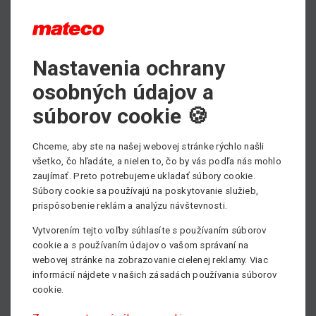
PDF - prospektový list ku stiahnutiu
Nastavenia ochrany
Max. pracovná výška
osobných údajov a
12.65 m
súborov cookie 🍪
Min. nosnosť
200 kg
Chceme, aby ste na našej webovej stránke rýchlo našli
všetko, čo hľadáte, a nielen to, čo by vás podľa nás mohlo
Pohon
zaujímať. Preto potrebujeme ukladať súbory cookie.
So stranovým dosahom
Súbory cookie sa používajú na poskytovanie služieb,
prispôsobenie reklám a analýzu návštevnosti.
Vytvorením tejto voľby súhlasíte s používaním súborov
cookie a s používaním údajov o vašom správaní na
webovej stránke na zobrazovanie cielenej reklamy. Viac
informácií nájdete v našich zásadách používania súborov
cookie.