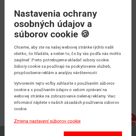
Nastavenia ochrany
osobných údajov a
Min. nosnosť
2500/3000 kg
súborov cookie 🍪
Pohon
Príslušenstvo
Chceme, aby ste na našej webovej stránke rýchlo našli
všetko, čo hľadáte, a nielen to, čo by vás podľa nás mohlo
zaujímať. Preto potrebujeme ukladať súbory cookie.
Súbory cookie sa používajú na poskytovanie služieb,
prispôsobenie reklám a analýzu návštevnosti.
Vytvorením tejto voľby súhlasíte s používaním súborov
cookie a s používaním údajov o vašom správaní na
webovej stránke na zobrazovanie cielenej reklamy. Viac
informácií nájdete v našich zásadách používania súborov
cookie.
Zmena nastavení súborov cookie