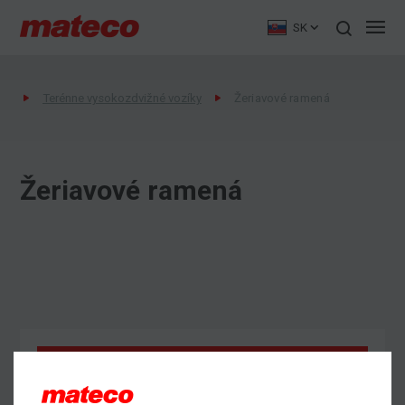
SK
Terénne vysokozdvižné vozíky
Žeriavové ramená
Žeriavové ramená
Dopytovať