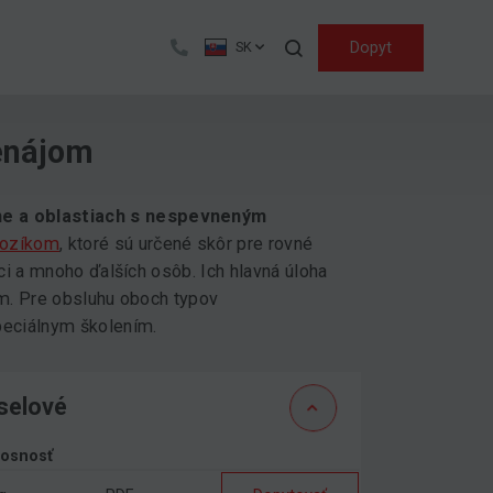
Hľadať
Dopyt
SK
enájom
ne a oblastiach s nespevneným
vozíkom
, ktoré sú určené skôr pre rovné
íci a mnoho ďalších osôb. Ich hlavná úloha
lom. Pre obsluhu oboch typov
peciálnym školením.
selové
nosnosť