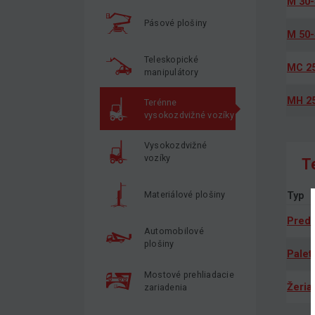
M 30-
Pásové plošiny
M 50-
Teleskopické
MC 2
manipulátory
MH 25
Terénne
vysokozdvižné vozíky
Vysokozdvižné
vozíky
T
Materiálové plošiny
Typ
Predĺ
Automobilové
plošiny
Palet
Mostové prehliadacie
Žeria
zariadenia