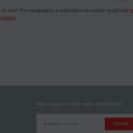
e to ono? Pre manipuláciu s materiálom je možné využiť tiež
m
ulátory
.
Máte záujem o odber nášho newsletteru?
Odoslať
k