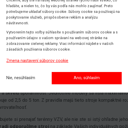
Chceme, aby ste na našej webovej stránke rýchlo našli všetko, čo
hľadáte, a nielen to, čo by vás podľa nás mohlo zaujímať. Preto
stupné cez nášho partnera
potrebujeme ukladať súbory cookie. Súbory cookie sa používajú na
hody terénnych vysokozdvižnýc
poskytovanie služieb, prispôsobenie reklám a analýzu
návštevnosti.
ne VZV sa využívajú
všade tam, kde klasický VZV už nesta
Vytvorením tejto voľby súhlasíte s používaním súborov cookie a s
mny terén s veľkými sklonmi. Svoje uplatnenie nájdu napríkl
používaním údajov o vašom správaní na webovej stránke na
neho vysokozdvižného vozíku sa z pravidla stará dieselový a
zobrazovanie cielenej reklamy. Viac informácií nájdete v našich
zásadách používania súborov cookie.
nto stroj pohon na dve alebo štyri kolesá. Skvelú prechodno
ým dezénom.
Zmena nastavení súborov cookie
enájom terénnych VZV
Nie, nesúhlasím
Ano, súhlasím
ľ máte záujem o prenájom terénneho vysokozdvižného vozíku, 
te
hneď z niekoľko modelov od značky Manitou
, ktorá je
 a skvelú spoľahlivosť. Jednotlivé modely sa líšia maximálno
uje od 2,5 do 5 ton. Z pravidla majú tieto stroje kompaktné r
vrovateľnosť.
bujete si prenajať terénny VZV, ale nie ste si istý ohľadne je
radi odporučíme stroj
na základe Vašich individuálnych poži