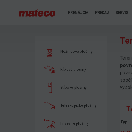
PRENÁJOM
PREDAJ
SERVIS
Te
Nožnicové plošiny
Terén
povr
Kĺbové plošiny
povrc
spočí
vysok
Stĺpové plošiny
Teleskopické plošiny
T
Typ
Prívesné plošiny