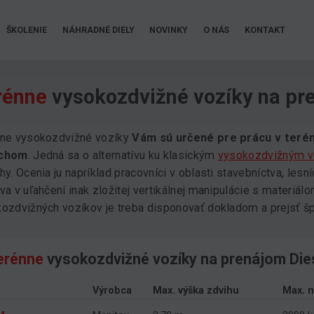
ŠKOLENIE
NÁHRADNÉ DIELY
NOVINKY
O NÁS
KONTAKT
rénne
vysokozdvižné vozíky na pr
ne vysokozdvižné vozíky
Vám sú určené pre prácu v teré
chom
. Jedná sa o alternatívu ku klasickým
vysokozdvižným 
hy. Ocenia ju napríklad pracovníci v oblasti stavebníctva, lesn
va v uľahčení inak zložitej vertikálnej manipulácie s materiá
ozdvižných vozíkov je treba disponovať dokladom a prejsť š
erénne
vysokozdvižné vozíky na prenájom Die
Výrobca
Max. výška zdvihu
Max. 