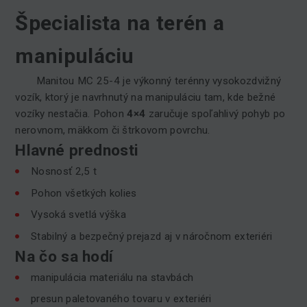
Špecialista na terén a
manipuláciu
Manitou MC 25-4 je výkonný terénny vysokozdvižný
vozík, ktorý je navrhnutý na manipuláciu tam, kde bežné
vozíky nestačia. Pohon
4×4
zaručuje spoľahlivý pohyb po
nerovnom, mäkkom či štrkovom povrchu.
Hlavné prednosti
Nosnosť 2,5 t
Pohon všetkých kolies
Vysoká svetlá výška
Stabilný a bezpečný prejazd aj v náročnom exteriéri
Na čo sa hodí
manipulácia materiálu na stavbách
presun paletovaného tovaru v exteriéri