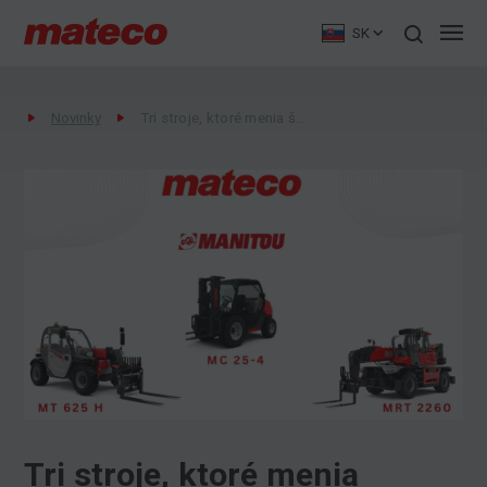
SK
Novinky
Tri stroje, ktoré menia štandard práce na stavbách aj v priemysle: Manitou MC 25-4, MT 625 H a MRT 2260
Tri stroje, ktoré menia