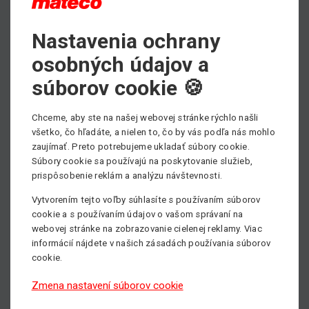
Jeho kompaktná konštrukcia a obratnosť ho robia
ideálnym pre skladové prevádzky, stavebné projekty či
Nastavenia ochrany
montážne práce.
osobných údajov a
Hlavné prednosti
súborov cookie 🍪
Zdvih 5,85 m
Nosnosť 2,5 t
Chceme, aby ste na našej webovej stránke rýchlo našli
Vynikajúca manévrovateľnosť
všetko, čo hľadáte, a nielen to, čo by vás podľa nás mohlo
zaujímať. Preto potrebujeme ukladať súbory cookie.
Nízka výška stroja – ideálny do interiérov
Súbory cookie sa používajú na poskytovanie služieb,
Na čo sa hodí
prispôsobenie reklám a analýzu návštevnosti.
manipulácia paliet v skladoch
Vytvorením tejto voľby súhlasíte s používaním súborov
zásobovanie menších stavieb
cookie a s používaním údajov o vašom správaní na
webovej stránke na zobrazovanie cielenej reklamy. Viac
montážne práce a údržba v halách
informácií nájdete v našich zásadách používania súborov
výzdoba a sezónne práce vo výškach, kde sa zmestí
cookie.
len kompaktná technika
Zmena nastavení súborov cookie
V zimnom období sa často využíva pri montáži dekorácií,