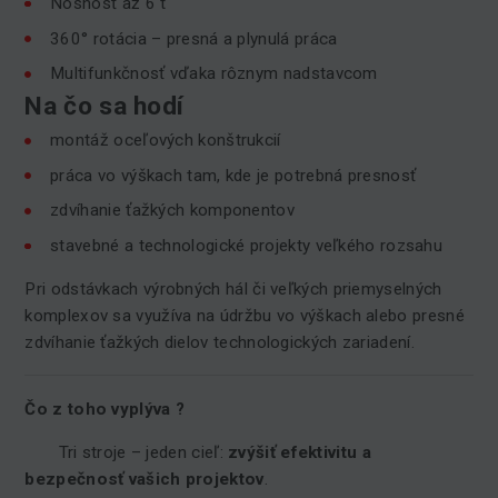
Nosnosť až 6 t
360° rotácia – presná a plynulá práca
Multifunkčnosť vďaka rôznym nadstavcom
Na čo sa hodí
montáž oceľových konštrukcií
práca vo výškach tam, kde je potrebná presnosť
zdvíhanie ťažkých komponentov
stavebné a technologické projekty veľkého rozsahu
Pri odstávkach výrobných hál či veľkých priemyselných
komplexov sa využíva na údržbu vo výškach alebo presné
zdvíhanie ťažkých dielov technologických zariadení.
Čo z toho vyplýva ?
Tri stroje – jeden cieľ:
zvýšiť efektivitu a
bezpečnosť vašich projektov
.