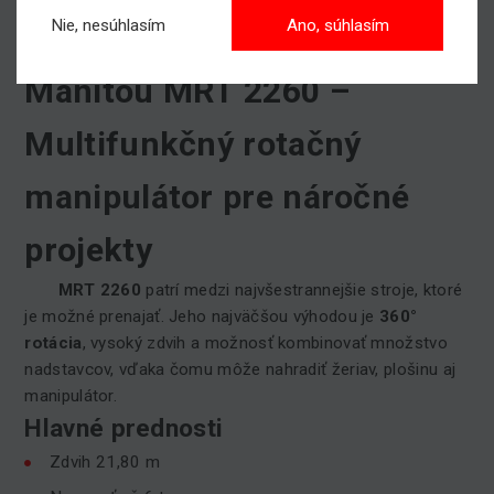
údržbe hál či preskupovaní tovaru počas inventúr.
Nie, nesúhlasím
Ano, súhlasím
Manitou MRT 2260 –
Multifunkčný rotačný
manipulátor pre náročné
projekty
MRT 2260
patrí medzi najvšestrannejšie stroje, ktoré
je možné prenajať. Jeho najväčšou výhodou je
360°
rotácia
, vysoký zdvih a možnosť kombinovať množstvo
nadstavcov, vďaka čomu môže nahradiť žeriav, plošinu aj
manipulátor.
Hlavné prednosti
Zdvih 21,80 m