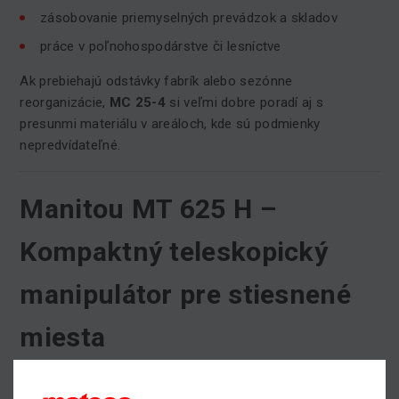
zásobovanie priemyselných prevádzok a skladov
práce v poľnohospodárstve či lesníctve
Ak prebiehajú odstávky fabrík alebo sezónne
reorganizácie,
MC 25-4
si veľmi dobre poradí aj s
presunmi materiálu v areáloch, kde sú podmienky
nepredvídateľné.
Manitou MT 625 H –
Kompaktný teleskopický
manipulátor pre stiesnené
miesta
MT 625 H
je navrhnutý na efektívne zdvíhanie a
manipuláciu v priestoroch, kde majú väčšie stroje problém.